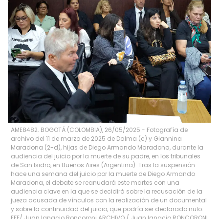
AME8482. BOGOTÁ (COLOMBIA), 26/05/2025.- Fotografía de
archivo del 11 de marzo de 2025 de Dalma (c) y Giannina
Maradona (2-d), hijas de Diego Armando Maradona, durante la
audiencia del juicio por la muerte de su padre, en los tribunales
de San Isidro, en Buenos Aires (Argentina). Tras la suspensión
hace una semana del juicio por la muerte de Diego Armando
Maradona, el debate se reanudará este martes con una
audiencia clave en la que se decidirá sobre la recusación de la
jueza acusada de vínculos con la realización de un documental
y sobre la continuidad del juicio, que podría ser declarado nulo.
EFE/ Juan Ignacio Roncoroni ARCHIVO
/
Juan Ignacio RONCORONI