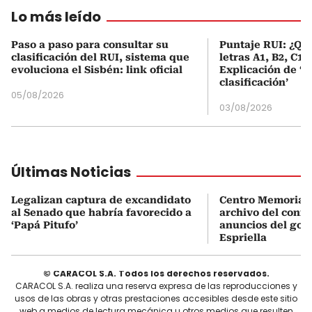
Lo más leído
Paso a paso para consultar su
Puntaje RUI: ¿Qué
clasificación del RUI, sistema que
letras A1, B2, C1 
evoluciona el Sisbén: link oficial
Explicación de ‘
clasificación’
05/08/2026
03/08/2026
Últimas Noticias
Legalizan captura de excandidato
Centro Memoria e
al Senado que habría favorecido a
archivo del confli
‘Papá Pitufo’
anuncios del gob
Espriella
© CARACOL S.A. Todos los derechos reservados.
CARACOL S.A. realiza una reserva expresa de las reproducciones y
usos de las obras y otras prestaciones accesibles desde este sitio
web a medios de lectura mecánica u otros medios que resulten