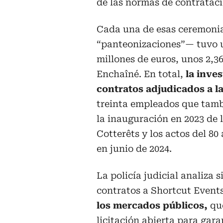
de las normas de contrataci
Cada una de esas ceremoni
“panteonizaciones”— tuvo u
millones de euros, unos 2,3
Enchaîné. En total,
la inve
contratos adjudicados a 
treinta empleados que tamb
la inauguración en 2023 de 
Cotterêts y los actos del 8
en junio de 2024.
La policía judicial analiza 
contratos a Shortcut Event
los mercados públicos,
que
licitación abierta para gar