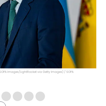
/SOPA Images/LightRocket via Getty Images)
/
SOPA