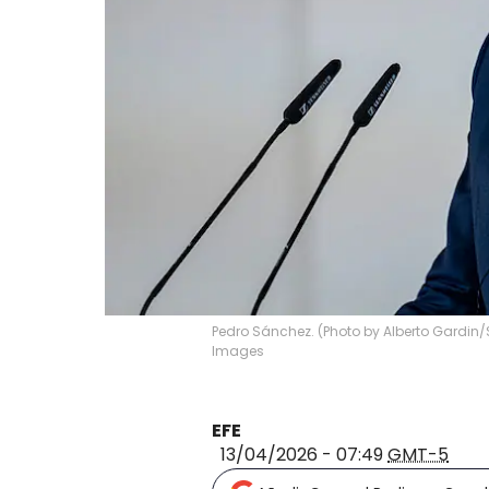
Pedro Sánchez. (Photo by Alberto Gardin
Images
EFE
13/04/2026 - 07:49
GMT-5