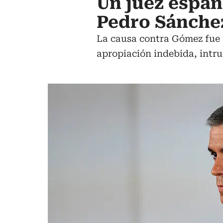
Un juez españ
Pedro Sánchez
La causa contra Gómez fue a
apropiación indebida, intru