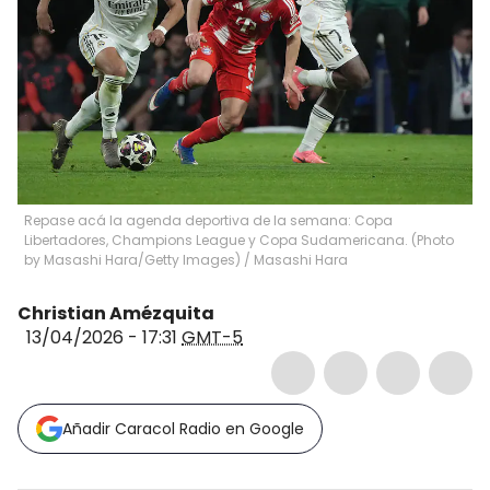
Repase acá la agenda deportiva de la semana: Copa
Libertadores, Champions League y Copa Sudamericana. (Photo
by Masashi Hara/Getty Images)
/
Masashi Hara
Christian Amézquita
13/04/2026 - 17:31
GMT-5
Añadir Caracol Radio en Google