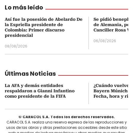
Lo más leído
Así fue la posesión de Abelardo De
Se pidió beneplá
la Espriella presidente de
de Alemania, pero
Colombia: Primer discurso
Canciller Rosa Vi
presidencial
06/08/2026
08/08/2026
Últimas Noticias
La AFA y demás entidades
¿Cuándo vuelve a
respaldaron a Gianni Infantino
Bayern Múnich de
como presidente de la FIFA
Fecha, hora y riva
© CARACOL S.A. Todos los derechos reservados.
CARACOL S.A. realiza una reserva expresa de las reproducciones y
usos de las obras y otras prestaciones accesibles desde este sitio
web a medios de lectura mecánica u otros medios que resulten