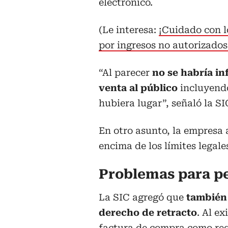
electrónico.
(Le interesa:
¡Cuidado con l
por ingresos no autorizado
“Al parecer
no se habría in
venta al público
incluyendo
hubiera lugar”, señaló la S
En otro asunto, la empresa 
encima de los límites legale
Problemas para pe
La SIC agregó que
también 
derecho de retracto
. Al e
factura de compra como requ