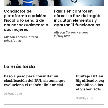
Conductor de
Fallas en control en
plataforma a prisión:
cárcel La Paz de Itagüí:
Fiscalía lo señala de
incautan elementos y
abusar sexualmente a
apartan 11 funcionarios
dos mujeres
Alisson Torres Herrera
11/04/2026
Alisson Torres Herrera
12/04/2026
Lo más leído
Paso a paso para consultar su
Puntaje D21 en el
clasificación del RUI, sistema que
Significado, expl
evoluciona el Sisbén: link oficial
subsidios a los q
el Sisbén 2026
05/08/2026
06/08/2026