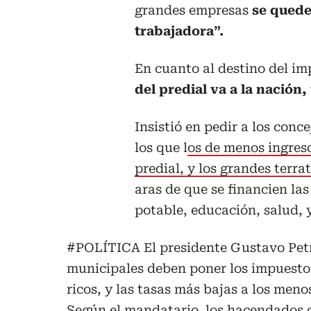
grandes empresas
se quede
trabajadora”.
En cuanto al destino del im
del predial va a la nación,
Insistió en pedir a los con
los que l
os de menos ingres
predial, y los grandes ter
aras de que se financien la
potable, educación, salud, y
#POLÍTICA
El presidente Gustavo Petr
municipales deben poner los impuestos
ricos, y las tasas más bajas a los menos
Según el mandatario, los hacendados d