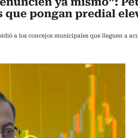
denuncien ya mismo”: Pe
s que pongan predial ele
idió a los concejos municipales que lleguen a a