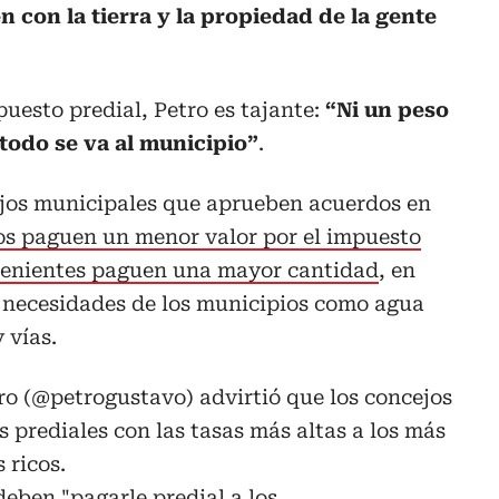
n con la tierra y la propiedad de la gente
puesto predial, Petro es tajante:
“Ni un peso
 todo se va al municipio”
.
cejos municipales que aprueben acuerdos en
os paguen un menor valor por el impuesto
ratenientes paguen una mayor cantidad
, en
s necesidades de los municipios como agua
 vías.
o (
@petrogustavo
) advirtió que los concejos
 prediales con las tasas más altas a los más
 ricos.
eben "pagarle predial a los…