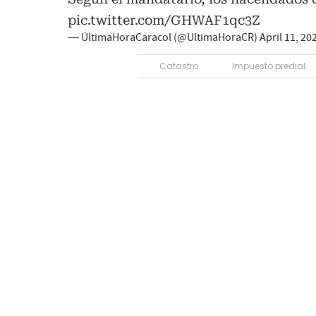
pic.twitter.com/GHWAF1qc3Z
— ÚltimaHoraCaracol (@UltimaHoraCR)
April 11, 20
Catastro
Impuesto predial