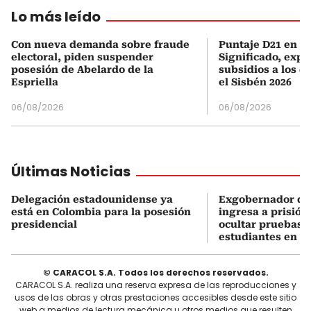
Lo más leído
Con nueva demanda sobre fraude
Puntaje D21 en el
electoral, piden suspender
Significado, expl
posesión de Abelardo de la
subsidios a los q
Espriella
el Sisbén 2026
06/08/2026
06/08/2026
Últimas Noticias
Delegación estadounidense ya
Exgobernador de
está en Colombia para la posesión
ingresa a prisión
presidencial
ocultar pruebas 
estudiantes en M
© CARACOL S.A. Todos los derechos reservados.
CARACOL S.A. realiza una reserva expresa de las reproducciones y
usos de las obras y otras prestaciones accesibles desde este sitio
web a medios de lectura mecánica u otros medios que resulten