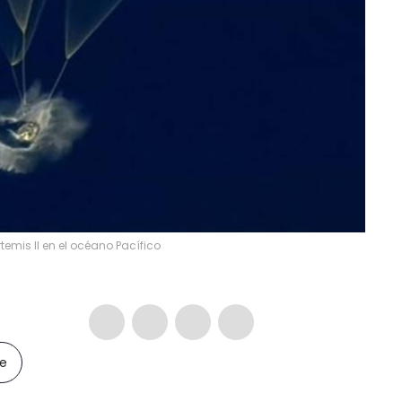
rtemis II en el océano Pacífico
le