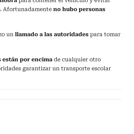
niobra
para contener el vehículo y evitar
do. Afortunadamente
no hubo personas
izo un
llamado a las autoridades
para tomar
s están por encima
de cualquier otro
oridades garantizar un transporte escolar