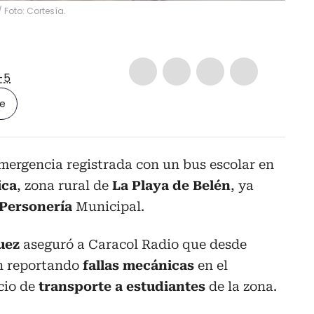
 Foto: Cortesía.
-5
le
mergencia registrada con un bus escolar en
ica
, zona rural de
La Playa de Belén
, ya
Personería
Municipal.
uez
aseguró a Caracol Radio que desde
n reportando
fallas mecánicas
en el
icio de
transporte a estudiantes
de la zona.