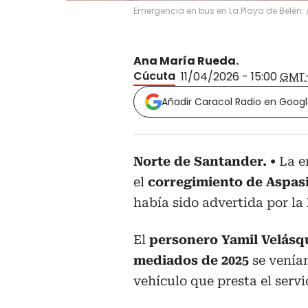
Emergencia en bus en La Playa de Belén. /
Ana María Rueda.
Cúcuta
11/04/2026 - 15:00
GMT
Añadir Caracol Radio en Goog
Norte de Santander.
La e
el
corregimiento de Aspas
había sido advertida por la
El
personero Yamil Velásq
mediados de 2025
se venía
vehículo que presta el serv