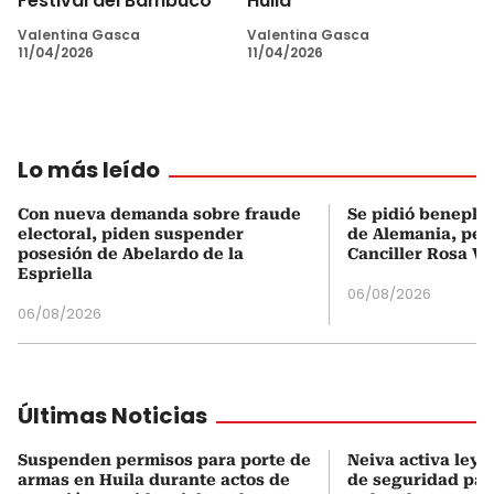
Festival del Bambuco
Huila
Valentina Gasca
Valentina Gasca
11/04/2026
11/04/2026
Lo más leído
Con nueva demanda sobre fraude
Se pidió beneplá
electoral, piden suspender
de Alemania, pero
posesión de Abelardo de la
Canciller Rosa Vi
Espriella
06/08/2026
06/08/2026
Últimas Noticias
Suspenden permisos para porte de
Neiva activa ley 
armas en Huila durante actos de
de seguridad para