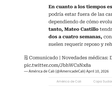
En cuanto a los tiempos 
podría estar fuera de las c
dependiendo de cómo evolu
tanto, Mateo Castillo
tendr
dos a cuatro semanas,
cons
suelen requerir reposo y reh
🗒️ Comunicado | Novedades médicas: 
pic.twitter.com/JbhWCsNx8a
— América de Cali (@AmericadeCali)
April 10, 2026
América de Cali
Copa Suda