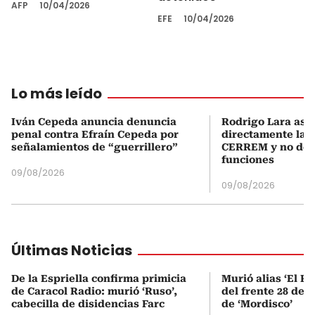
AFP
10/04/2026
EFE
10/04/2026
Lo más leído
Iván Cepeda anuncia denuncia
Rodrigo Lara asu
penal contra Efraín Cepeda por
directamente la P
señalamientos de “guerrillero”
CERREM y no del
funciones
09/08/2026
09/08/2026
Últimas Noticias
De la Espriella confirma primicia
Murió alias ‘El Ru
de Caracol Radio: murió ‘Ruso’,
del frente 28 de l
cabecilla de disidencias Farc
de ‘Mordisco’