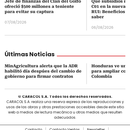
Jefe de finanzas del Clan del Golfo
Qué subsidios rec
ofreció $500 millones a teniente
C01 en la nueva c
para evitar su captura
RUI: Beneficios y
saber
07/08/2026
06/08/2026
Últimas Noticias
MinAgricultura alerta que la ADR
Honduras ve una
habilitó día despúes del cambio de
para ampliar coo
gobierno para firmar contratos
Colombia
© CARACOL S.A. Todos los derechos reservados.
CARACOL S.A. realiza una reserva expresa de las reproducciones y
usos de las obras y otras prestaciones accesibles desde este sitio
web a medios de lectura mecánica u otros medios que resulten
adecuados.
Contacto
Contacto Ventas
Newsletter