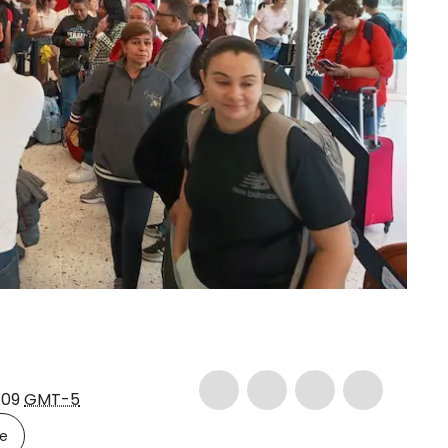
:09
GMT-5
le