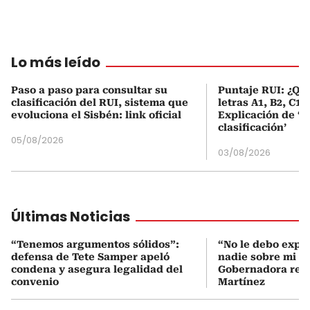
Lo más leído
Paso a paso para consultar su
Puntaje RUI: ¿Qué
clasificación del RUI, sistema que
letras A1, B2, C1 
evoluciona el Sisbén: link oficial
Explicación de ‘
clasificación’
05/08/2026
03/08/2026
Últimas Noticias
“Tenemos argumentos sólidos”:
“No le debo expli
defensa de Tete Samper apeló
nadie sobre mi g
condena y asegura legalidad del
Gobernadora res
convenio
Martínez