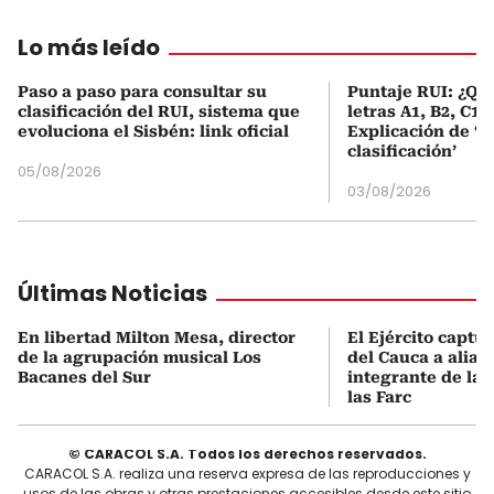
Lo más leído
Paso a paso para consultar su
Puntaje RUI: ¿Qué
clasificación del RUI, sistema que
letras A1, B2, C1 
evoluciona el Sisbén: link oficial
Explicación de ‘
clasificación’
05/08/2026
03/08/2026
Últimas Noticias
En libertad Milton Mesa, director
El Ejército captur
de la agrupación musical Los
del Cauca a alias
Bacanes del Sur
integrante de las
las Farc
© CARACOL S.A. Todos los derechos reservados.
CARACOL S.A. realiza una reserva expresa de las reproducciones y
usos de las obras y otras prestaciones accesibles desde este sitio