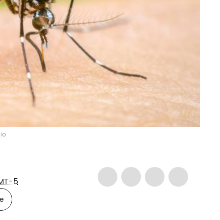
io
MT-5
le