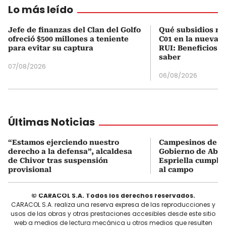
Lo más leído
Jefe de finanzas del Clan del Golfo
Qué subsidios rec
ofreció $500 millones a teniente
C01 en la nueva c
para evitar su captura
RUI: Beneficios y
saber
07/08/2026
06/08/2026
Últimas Noticias
“Estamos ejerciendo nuestro
Campesinos de Bo
derecho a la defensa”, alcaldesa
Gobierno de Abel
de Chivor tras suspensión
Espriella cumpli
provisional
al campo
© CARACOL S.A. Todos los derechos reservados.
CARACOL S.A. realiza una reserva expresa de las reproducciones y
usos de las obras y otras prestaciones accesibles desde este sitio
web a medios de lectura mecánica u otros medios que resulten