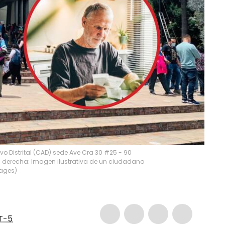
vo Distrital (CAD) sede Ave Cra 30 #25 - 90
la derecha: Imagen ilustrativa de un ciudadano
mages)
T-5