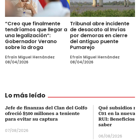
“Creo que finalmente
Tribunal abre incidente
tendríamos que llegar a
de desacato al Invías
una legalización“:
por demoras en cierre
Gobernador Verano
del antiguo puente
sobre la droga
Pumarejo
Efraín Miguel Hernández
Efraín Miguel Hernández
08/04/2026
08/04/2026
Lo más leído
Jefe de finanzas del Clan del Golfo
Qué subsidios rec
ofreció $500 millones a teniente
C01 en la nueva c
para evitar su captura
RUI: Beneficios y
saber
07/08/2026
06/08/2026