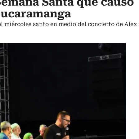
 Semana Santa que causó
Bucaramanga
el miércoles santo en medio del concierto de Ale