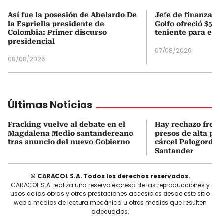
Así fue la posesión de Abelardo De
Jefe de finanzas 
la Espriella presidente de
Golfo ofreció $50
Colombia: Primer discurso
teniente para evi
presidencial
07/08/2026
08/08/2026
Últimas Noticias
Fracking vuelve al debate en el
Hay rechazo frent
Magdalena Medio santandereano
presos de alta pe
tras anuncio del nuevo Gobierno
cárcel Palogordo 
Santander
© CARACOL S.A. Todos los derechos reservados.
CARACOL S.A. realiza una reserva expresa de las reproducciones y
usos de las obras y otras prestaciones accesibles desde este sitio
web a medios de lectura mecánica u otros medios que resulten
adecuados.