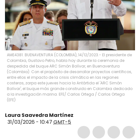
AME4381. BUENAVENTURA (COLOMBIA), 14/12/2023.- El presidente de
Colombia, Gustavo Petro, habla hoy durante la ceremonia de
despedida del buque ARC Simón Bolívar, en Buenaventura
(Colombia). Con el propósito de desarrollar proyectos científicos,
entre ellos el impacto de la crisis climática en las regiones
costeras, zarpa este jueves hacia la Antártida el 'ARC Simón
Bolívar', el buque más grande construido en Colombia dedicado
a la investigación marina. EFE/ Carlos Ortega
/
Carlos Ortega
(
EFE
)
Laura Saavedra Martínez
31/03/2026 - 10:47
GMT-5