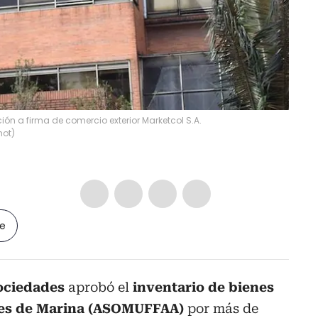
n a firma de comercio exterior Marketcol S.A.
hot
)
le
ociedades
aprobó el
inventario de bienes
ntes de Marina (ASOMUFFAA)
por más de