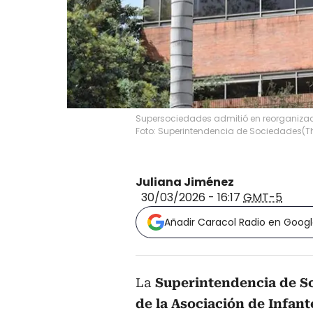
Supersociedades admitió en reorganizació
Foto: Superintendencia de Sociedades
(
T
Juliana Jiménez
30/03/2026 - 16:17
GMT-5
Añadir Caracol Radio en Goog
La
Superintendencia de S
de la Asociación de Infa