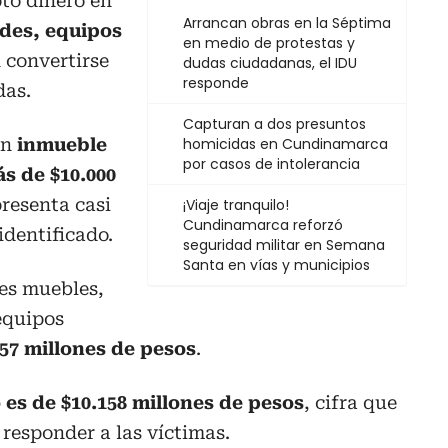
pto dinero en
Arrancan obras en la Séptima
des, equipos
en medio de protestas y
convertirse
dudas ciudadanas, el IDU
responde
das.
Capturan a dos presuntos
un
inmueble
homicidas en Cundinamarca
por casos de intolerancia
s de $10.000
presenta casi
¡Viaje tranquilo!
Cundinamarca reforzó
identificado.
seguridad militar en Semana
Santa en vías y municipios
es muebles,
equipos
57 millones de pesos
.
 es de $10.158 millones de pesos
, cifra que
 responder a las víctimas.