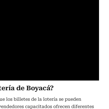
tería de Boyacá?
 los billetes de la lotería se pueden
 vendedores capacitados ofrecen diferentes