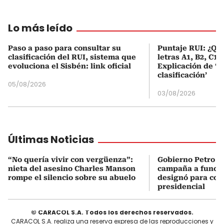
Lo más leído
Paso a paso para consultar su
Puntaje RUI: ¿Qué
clasificación del RUI, sistema que
letras A1, B2, C1 
evoluciona el Sisbén: link oficial
Explicación de ‘
clasificación’
05/08/2026
03/08/2026
Últimas Noticias
“No quería vivir con vergüenza”:
Gobierno Petro a
nieta del asesino Charles Manson
campaña a funcio
rompe el silencio sobre su abuelo
designó para coo
presidencial
© CARACOL S.A. Todos los derechos reservados.
CARACOL S.A. realiza una reserva expresa de las reproducciones y