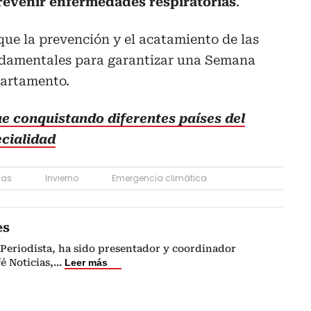
revenir enfermedades respiratorias
.
que la prevención y el acatamiento de las
damentales para garantizar una Semana
partamento.
ue conquistando diferentes países del
cialidad
ias
Invierno
Emergencia climática
es
Periodista, ha sido presentador y coordinador
é Noticias,
...
Leer más