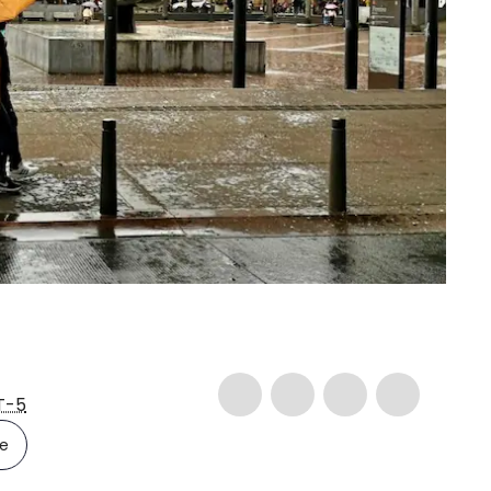
T-5
le