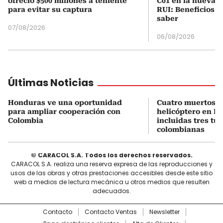
ofreció $500 millones a teniente
C01 en la nueva c
para evitar su captura
RUI: Beneficios y
saber
07/08/2026
06/08/2026
Últimas Noticias
Honduras ve una oportunidad
Cuatro muertos e
para ampliar cooperación con
helicóptero en Ri
Colombia
incluidas tres tur
colombianas
© CARACOL S.A. Todos los derechos reservados.
CARACOL S.A. realiza una reserva expresa de las reproducciones y
usos de las obras y otras prestaciones accesibles desde este sitio
web a medios de lectura mecánica u otros medios que resulten
adecuados.
Contacto
Contacto Ventas
Newsletter