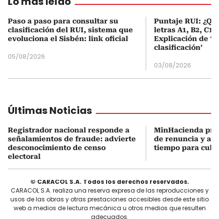
Lo más leído
Paso a paso para consultar su
Puntaje RUI: ¿Qué
clasificación del RUI, sistema que
letras A1, B2, C1 
evoluciona el Sisbén: link oficial
Explicación de ‘
clasificación’
05/08/2026
03/08/2026
Últimas Noticias
Registrador nacional responde a
MinHacienda pres
señalamientos de fraude: advierte
de renuncia y ase
desconocimiento de censo
tiempo para culmi
electoral
© CARACOL S.A. Todos los derechos reservados.
CARACOL S.A. realiza una reserva expresa de las reproducciones y
usos de las obras y otras prestaciones accesibles desde este sitio
web a medios de lectura mecánica u otros medios que resulten
adecuados.