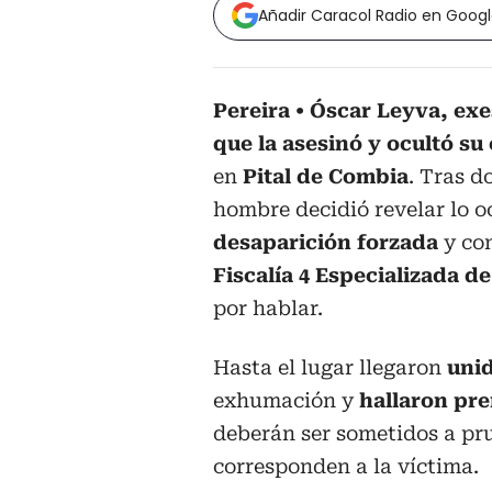
Añadir Caracol Radio en Goog
Pereira
Óscar Leyva, ex
que la asesinó y ocultó su
en
Pital de Combia
. Tras d
hombre decidió revelar lo o
desaparición forzada
y con
Fiscalía 4 Especializada de
por hablar.
Hasta el lugar llegaron
unid
exhumación y
hallaron pre
deberán ser sometidos a pr
corresponden a la víctima.