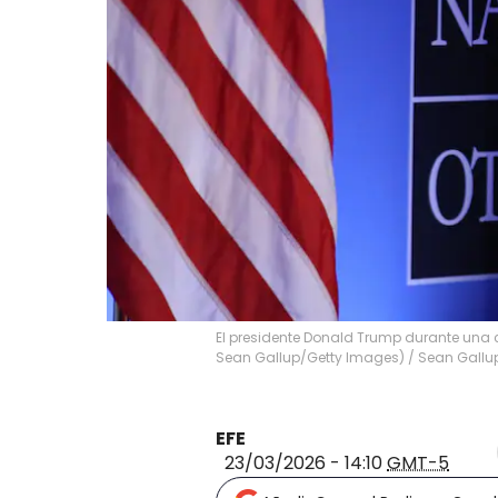
El presidente Donald Trump durante una c
Sean Gallup/Getty Images)
/
Sean Gallu
EFE
23/03/2026 - 14:10
GMT-5