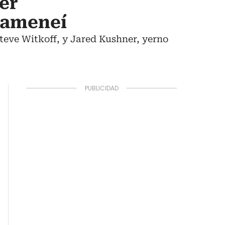
er
Jameneí
Steve Witkoff, y Jared Kushner, yerno