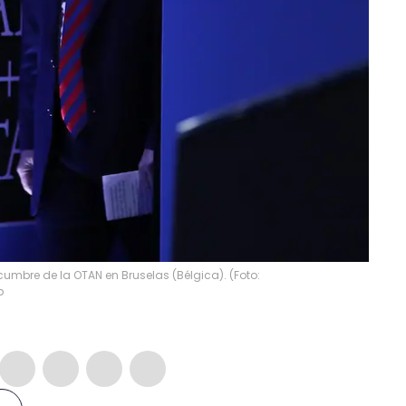
umbre de la OTAN en Bruselas (Bélgica). (Foto:
p