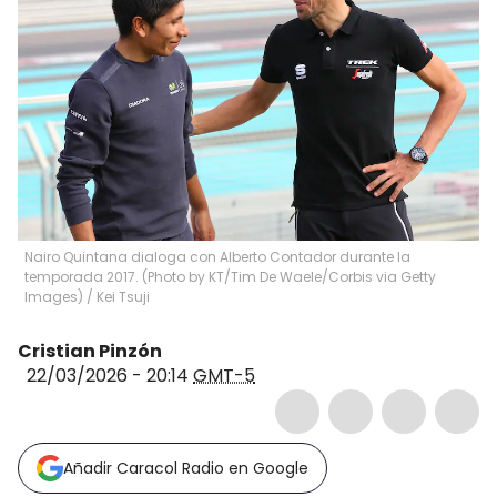
Nairo Quintana dialoga con Alberto Contador durante la
temporada 2017. (Photo by KT/Tim De Waele/Corbis via Getty
Images)
/
Kei Tsuji
Cristian Pinzón
22/03/2026 - 20:14
GMT-5
Añadir Caracol Radio en Google