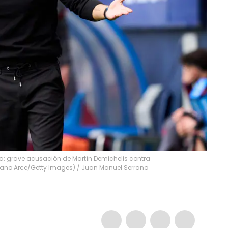
a: grave acusación de Martín Demichelis contra
rrano Arce/Getty Images)
/
Juan Manuel Serrano