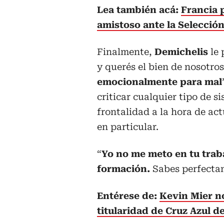
Lea también acá:
Francia 
amistoso ante la Selecció
Finalmente,
Demichelis
le
y querés el bien de nosotro
emocionalmente para mal
criticar cualquier tipo de s
frontalidad a la hora de ac
en particular.
“
Yo no me meto en tu traba
formación.
Sabes perfectam
Entérese de:
Kevin Mier no
titularidad de Cruz Azul d