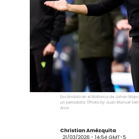
Escándalo en el Mallorca de Johan Mojic
un periodista. (Photo by Juan Manuel Se
Arce
Christian Amézquita
21/03/2026 - 14:54
GMT-5