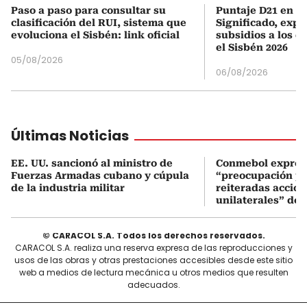
Paso a paso para consultar su
Puntaje D21 en el
clasificación del RUI, sistema que
Significado, expl
evoluciona el Sisbén: link oficial
subsidios a los q
el Sisbén 2026
05/08/2026
06/08/2026
Últimas Noticias
EE. UU. sancionó al ministro de
Conmebol expres
Fuerzas Armadas cubano y cúpula
“preocupación po
de la industria militar
reiteradas accio
unilaterales” de 
© CARACOL S.A. Todos los derechos reservados.
CARACOL S.A. realiza una reserva expresa de las reproducciones y
usos de las obras y otras prestaciones accesibles desde este sitio
web a medios de lectura mecánica u otros medios que resulten
adecuados.