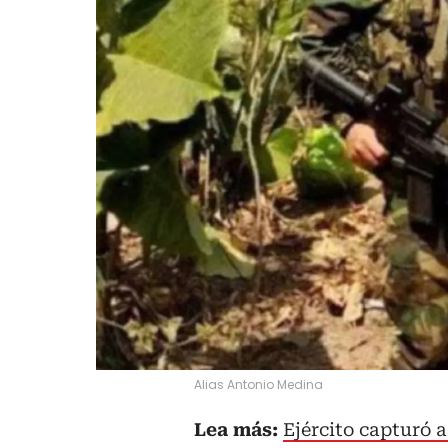
Alias Antonio Medina
Lea más:
Ejército capturó 