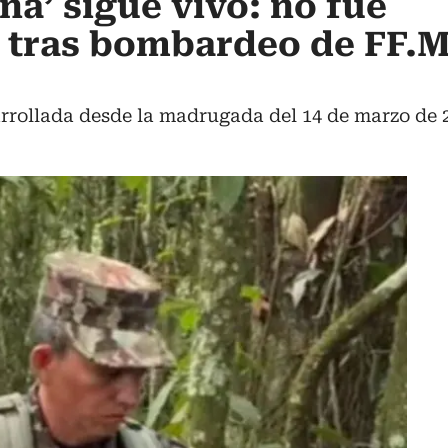
na’ sigue vivo: no fue
’ tras bombardeo de FF.
arrollada desde la madrugada del 14 de marzo de 20