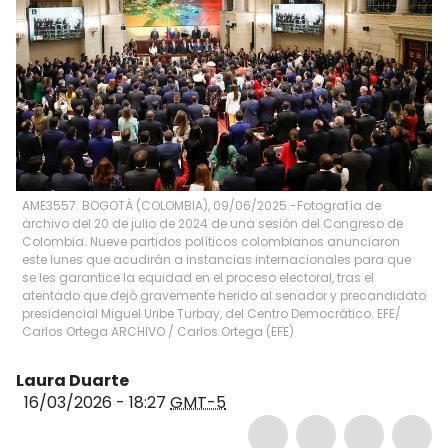
AME3557. BOGOTÁ (COLOMBIA), 09/06/2025.-Fotografía de
archivo del 20 de julio de 2024 de una sesión del Congreso de
Colombia. Nueve partidos políticos colombianos anunciaron
este lunes que acudirán a instancias internacionales para que
se les garantice la equidad en el proceso electoral, tras el
atentado que dejó gravemente herido al senador y precandidato
presidencial Miguel Uribe Turbay, del Centro Democrático. EFE/
Carlos Ortega ARCHIVO
/
Carlos Ortega
(
EFE
)
Laura Duarte
16/03/2026 - 18:27
GMT-5