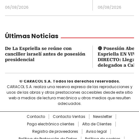
06/08/2026
06/08/2026
Últimas Noticias
De La Espriella se reúne con
🔴 Posesión Abela
canciller israelí antes de posesión
Espriella EN VIVO
presidencial
DIRECTO: Llegaro
delegados a Cali
© CARACOL S.A. Todos los derechos reservados.
CARACOL S.A. realiza una reserva expresa de las reproducciones y
usos de las obras y otras prestaciones accesibles desde este sitio
web a medios de lectura mecánica u otros medios que resulten
adecuados.
Contacto
Contacto Ventas
Newsletter
Pago electrónico clientes
Alta de Clientes
Registro de proveedores
Aviso legal
Política de Protección de Datos
Política de cookies