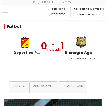
10 ago 2026
Actualizado
06:24
Hable con el
Selecciona tu emisora
Programa
Elige tu emisora
Fútbol
0
1
Finalizado
Deportivo Pereira
Rionegro Águilas
Jorge Rivaldo 52'
DIRECTO
ALINEACIONES
ESTADÍSTICAS