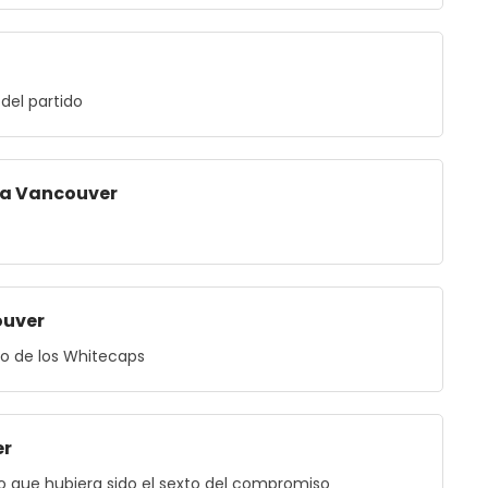
del partido
ra Vancouver
uver
to de los Whitecaps
er
lo que hubiera sido el sexto del compromiso