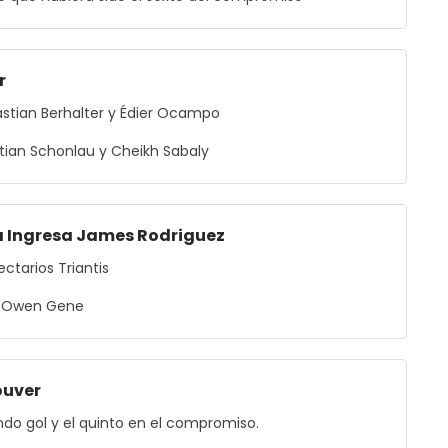
r
stian Berhalter y Édier Ocampo
astian Schonlau y Cheikh Sabaly
 Ingresa James Rodriguez
ctarios Triantis
y Owen Gene
uver
do gol y el quinto en el compromiso.