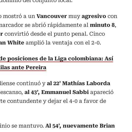
 dominio del conjunto local.
po mostró a un
Vancouver
muy
agresivo
con
 marcador se abrió rápidamente al
minuto 8
,
er
convirtió desde el punto penal. Cinco
rian White
amplió la ventaja con el 2-0.
de posiciones de la Liga colombiana: Así
ilas ante Pereira
diense continuó y
al 22’ Mathías Laborda
 descanso,
al 43’, Emmanuel Sabbi
apareció
te contundente y dejar el 4-0 a favor de
inio se mantuvo.
Al 54’, nuevamente Brian