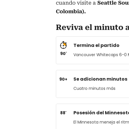
cuando visite a
Seattle So
Colombia).
Reviva el minuto a
Termina el partido
90'
Vancouver Whitecaps 6-0 
Se adicionan minutos
90+
Cuatro minutos más
Posesión del Minnesot
88'
El Minnesota meneja el ritm