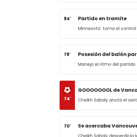
Partido en tramite
84'
Minnesota toma el control 
Posesión del balón pa
78'
Maneja el ritmo del partido
GOOOOOOOL de Vanco
74'
Cheikh Sabaly anota el sex
Se acercaba Vancouv
70'
Cheikh Sabaly desperdicia 