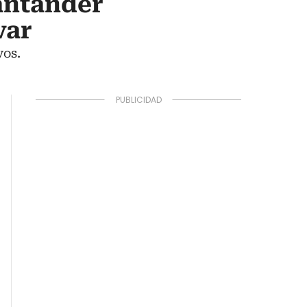
Santander
var
vos.