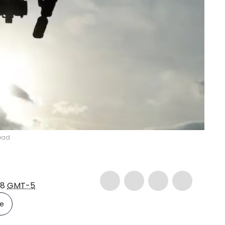
tead
18
GMT-5
le