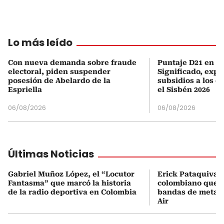
Lo más leído
Con nueva demanda sobre fraude
Puntaje D21 en el
electoral, piden suspender
Significado, expl
posesión de Abelardo de la
subsidios a los q
Espriella
el Sisbén 2026
06/08/2026
06/08/2026
Últimas Noticias
Gabriel Muñoz López, el “Locutor
Erick Pataquiva, 
Fantasma” que marcó la historia
colombiano que c
de la radio deportiva en Colombia
bandas de metal
Air