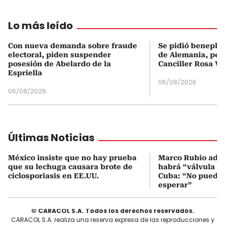
Lo más leído
Con nueva demanda sobre fraude
Se pidió beneplá
electoral, piden suspender
de Alemania, pero
posesión de Abelardo de la
Canciller Rosa Vi
Espriella
06/08/2026
06/08/2026
Últimas Noticias
México insiste que no hay prueba
Marco Rubio advi
que su lechuga causara brote de
habrá “válvula d
ciclosporiasis en EE.UU.
Cuba: “No pueden
esperar”
© CARACOL S.A. Todos los derechos reservados.
CARACOL S.A. realiza una reserva expresa de las reproducciones y