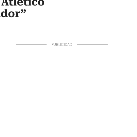
Atlético
ador”