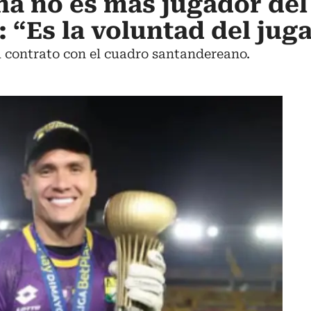
na no es más jugador del 
“Es la voluntad del jug
u contrato con el cuadro santandereano.