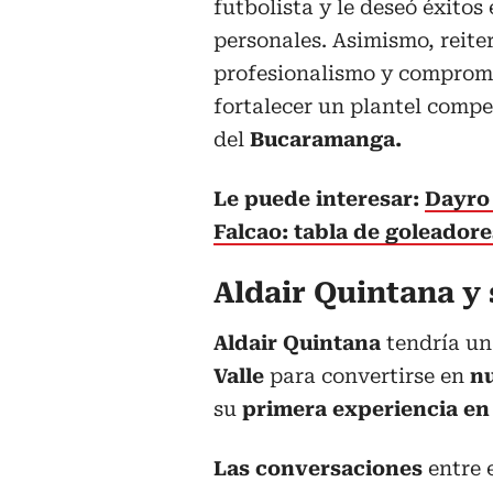
futbolista y le deseó éxitos
personales. Asimismo, reit
profesionalismo y compromi
fortalecer un plantel compet
del
Bucaramanga.
Le puede interesar:
Dayro 
Falcao: tabla de goleador
Aldair Quintana y
Aldair Quintana
tendría u
Valle
para convertirse en
n
su
primera experiencia en e
Las conversaciones
entre 