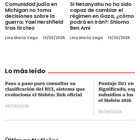
Comunidad judía en
Si Netanyahu no ha sido
Michigan no toma
capaz de cambiar el
decisiones sobre la
régimen en Gaza, ¿cómo
guerra: Yael Hershfield
podrá en Irán?: Shlomo
tras tiroteo
Ben Ami
Lina María Vega
13/03/2026
Lina María Vega
13/03/2026
Lo más leído
Paso a paso para consultar su
Puntaje D21 en el
clasificación del RUI, sistema que
Significado, expl
evoluciona el Sisbén: link oficial
subsidios a los q
el Sisbén 2026
05/08/2026
06/08/2026