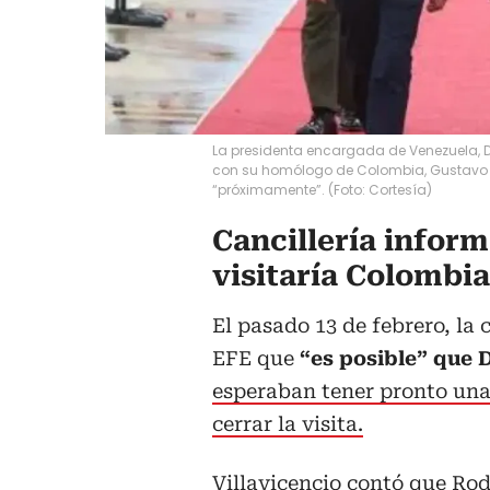
La presidenta encargada de Venezuela, D
con su homólogo de Colombia, Gustavo Pe
“próximamente”. (Foto: Cortesía)
Cancillería infor
visitaría Colombia
El pasado 13 de febrero, la 
EFE que
“es posible” que 
esperaban tener pronto una
cerrar la visita.
Villavicencio contó que Ro