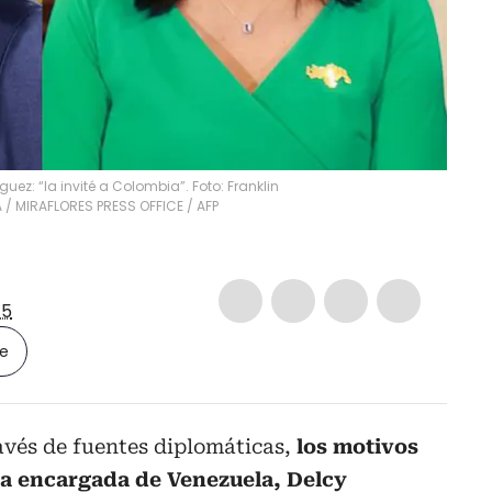
ez: “la invité a Colombia”. Foto: Franklin
 MIRAFLORES PRESS OFFICE / AFP
5
le
avés de fuentes diplomáticas,
los motivos
nta encargada de Venezuela, Delcy