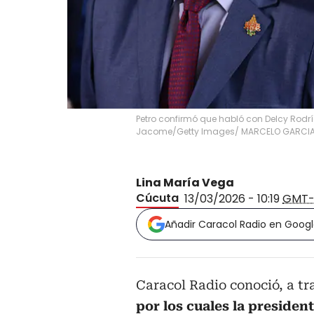
Petro confirmó que habló con Delcy Rodrígu
Jacome/Getty Images/ MARCELO GARCIA /
Lina María Vega
Cúcuta
13/03/2026 - 10:19
GMT-
Añadir Caracol Radio en Goog
Caracol Radio conoció, a tr
por los cuales la preside