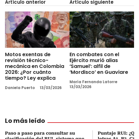
Artículo anterior
Artículo siguiente
Motos exentas de
En combates con el
revisión técnico-
Ejército murió alias
mecánica en Colombia
‘Samuel’: alfil de
2026: ¿Por cuánto
‘Mordisco’ en Guaviare
tiempo? Ley explica
María Fernanda Latorre
13/03/2026
Daniela Puerto
13/03/2026
Lo más leído
Paso a paso para consultar su
Puntaje RUI: ¿Qué
clasificación del RUI, sistema que
letras A1, B2, C1 