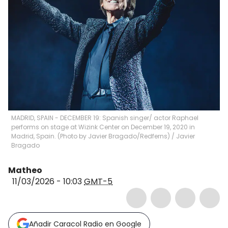
MADRID, SPAIN - DECEMBER 19: Spanish singer/ actor Raphael
performs on stage at Wizink Center on December 19, 2020 in
Madrid, Spain. (Photo by Javier Bragado/Redferns)
/
Javier
Bragado
Matheo
11/03/2026 - 10:03
GMT-5
Añadir Caracol Radio en Google