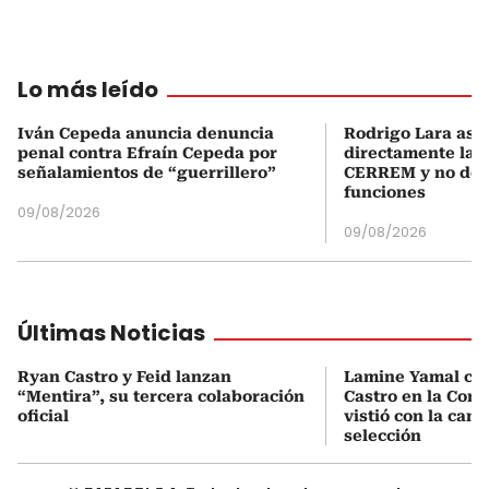
Lo más leído
Iván Cepeda anuncia denuncia
Rodrigo Lara asu
penal contra Efraín Cepeda por
directamente la P
señalamientos de “guerrillero”
CERREM y no del
funciones
09/08/2026
09/08/2026
Últimas Noticias
Ryan Castro y Feid lanzan
Lamine Yamal ca
“Mentira”, su tercera colaboración
Castro en la Comu
oficial
vistió con la cami
selección