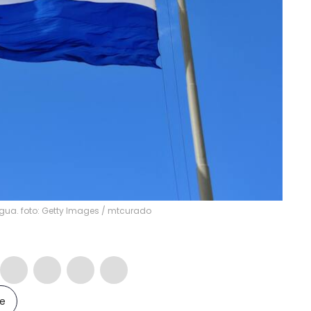
ua. foto: Getty Images
/
mtcurado
le