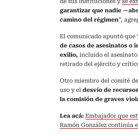
de sus instituciones y
se ex
garantizar que nadie —ab
camino del régimen
”, agr
El comunicado apuntó que 
de casos de asesinatos o i
exilio,
incluido el asesinato
retirado del ejército y crít
Otro miembro del comité de
uso y el
desvío de recurso
la comisión de graves vi
Lea acá:
Embajador que est
Ramón González continúa en