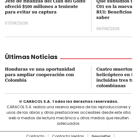
Jefe de finanzas del Clan del Golfo
Qué subsidios rec
ofreció $500 millones a teniente
C01 en la nueva c
para evitar su captura
RUI: Beneficios y
saber
07/08/2026
06/08/2026
Últimas Noticias
Honduras ve una oportunidad
Cuatro muertos e
para ampliar cooperación con
helicóptero en Ri
Colombia
incluidas tres tur
colombianas
© CARACOL S.A. Todos los derechos reservados.
CARACOL S.A. realiza una reserva expresa de las reproducciones y
usos de las obras y otras prestaciones accesibles desde este sitio
web a medios de lectura mecánica u otros medios que resulten
adecuados.
Contacto
Contacto Ventas
Newsletter